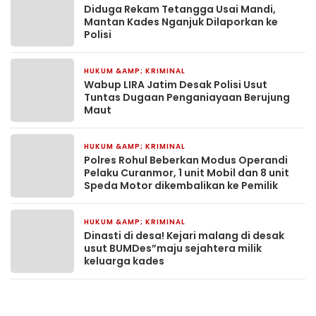
Diduga Rekam Tetangga Usai Mandi,
Mantan Kades Nganjuk Dilaporkan ke
Polisi
HUKUM &AMP; KRIMINAL
2 hari yang lalu
Wabup LIRA Jatim Desak Polisi Usut
Tuntas Dugaan Penganiayaan Berujung
Maut
HUKUM &AMP; KRIMINAL
4 hari yang lalu
Polres Rohul Beberkan Modus Operandi
Pelaku Curanmor, 1 unit Mobil dan 8 unit
Speda Motor dikembalikan ke Pemilik
HUKUM &AMP; KRIMINAL
5 hari yang lalu
Dinasti di desa! Kejari malang di desak
usut BUMDes”maju sejahtera milik
keluarga kades