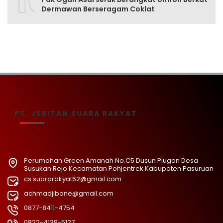
10
Dermawan Berseragam Coklat
PT. JERITAN SUARA RAKYAT
Perumahan Green Amanah No.C5 Dusun Plugon Desa
Susukan Rejo Kecamatan Pohjentrek Kabupaten Pasuruan
cs.suararakyat62@gmail.com
achmadjibone@gmail.com
0877-8411-4754
0822-4139-5127