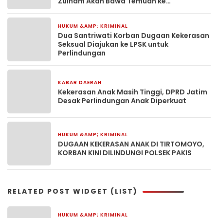
Zulham Akan Bawa Temuan ke
Kementerian PU
HUKUM &AMP; KRIMINAL
1 minggu yang lalu
Dua Santriwati Korban Dugaan Kekerasan
Seksual Diajukan ke LPSK untuk
Perlindungan
KABAR DAERAH
2 minggu yang lalu
Kekerasan Anak Masih Tinggi, DPRD Jatim
Desak Perlindungan Anak Diperkuat
HUKUM &AMP; KRIMINAL
3 bulan yang lalu
DUGAAN KEKERASAN ANAK DI TIRTOMOYO,
KORBAN KINI DILINDUNGI POLSEK PAKIS
RELATED POST WIDGET (LIST)
HUKUM &AMP; KRIMINAL
1 hari yang lalu