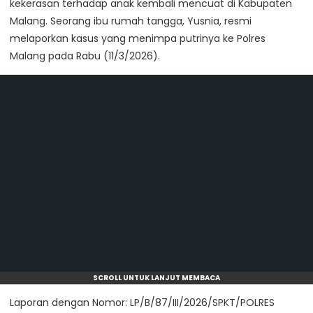
kekerasan terhadap anak kembali mencuat di Kabupaten
Malang. Seorang ibu rumah tangga, Yusnia, resmi
melaporkan kasus yang menimpa putrinya ke Polres
Malang pada Rabu (11/3/2026).
SCROLL UNTUK LANJUT MEMBACA
Laporan dengan Nomor: LP/B/87/III/2026/SPKT/POLRES