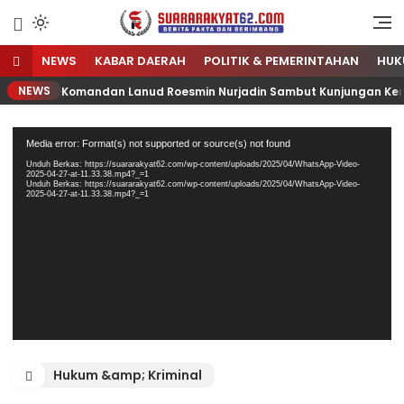
Sumber Referensi Terpercaya
Suararakyat62.com
NEWS
KABAR DAERAH
POLITIK & PEMERINTAHAN
HUK
NEWS
Komandan Lanud Roesmin Nurjadin Sambut Kunjungan Kerj
Pemutar
Media error: Format(s) not supported or source(s) not found
Video
Unduh Berkas: https://suararakyat62.com/wp-content/uploads/2025/04/WhatsApp-Video-
2025-04-27-at-11.33.38.mp4?_=1
Unduh Berkas: https://suararakyat62.com/wp-content/uploads/2025/04/WhatsApp-Video-
2025-04-27-at-11.33.38.mp4?_=1
Hukum &amp; Kriminal