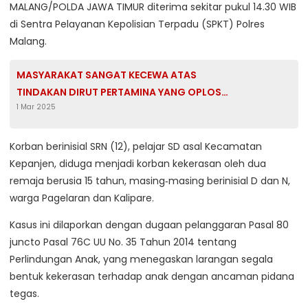
MALANG/POLDA JAWA TIMUR diterima sekitar pukul 14.30 WIB
di Sentra Pelayanan Kepolisian Terpadu (SPKT) Polres
Malang.
MASYARAKAT SANGAT KECEWA ATAS
TINDAKAN DIRUT PERTAMINA YANG OPLOS
1 Mar 2025
PERTALITE JADI PERTAMAX
Korban berinisial SRN (12), pelajar SD asal Kecamatan
Kepanjen, diduga menjadi korban kekerasan oleh dua
remaja berusia 15 tahun, masing‑masing berinisial D dan N,
warga Pagelaran dan Kalipare.
Kasus ini dilaporkan dengan dugaan pelanggaran Pasal 80
juncto Pasal 76C UU No. 35 Tahun 2014 tentang
Perlindungan Anak, yang menegaskan larangan segala
bentuk kekerasan terhadap anak dengan ancaman pidana
tegas.