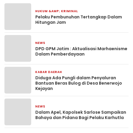
HUKUM &AMP; KRIMINAL
1 bulan yang lalu
Pelaku Pembunuhan Tertangkap Dalam
Hitungan Jam
NEWS
1 bulan yang lalu
DPD GPM Jatim : Aktualisasi Marhaenisme
Dalam Pemberdayaan
KABAR DAERAH
3 bulan yang lalu
Diduga Ada Pungli dalam Penyaluran
Bantuan Beras Bulog di Desa Benerwojo
Kejayan
NEWS
13 April 2026
Dalam Apel, Kapolsek Sarlose Sampaikan
Bahaya dan Pidana Bagi Pelaku Karhutla