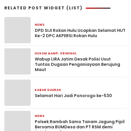
RELATED POST WIDGET (LIST)
NEWS
16 jam yang lalu
DPD SIJI Rokan Hulu Ucapkan Selamat HUT
Ke-2 DPC AKPERSI Rokan Hulu
HUKUM &AMP; KRIMINAL
18 jam yang lalu
Wabup LIRA Jatim Desak Polisi Usut
Tuntas Dugaan Penganiayaan Berujung
Maut
KABAR DAERAH
24 jam yang lalu
Selamat Hari Jadi Ponorogo ke-530
NEWS
1 hari yang lalu
Polsek Rambah Samo Tanam Jagung Pipil
Bersama BUMDesa dan PT RSM demi