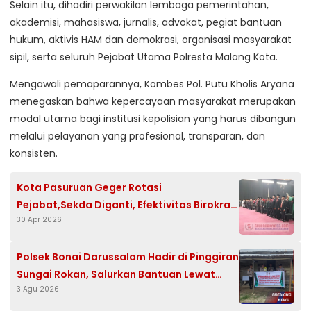
Selain itu, dihadiri perwakilan lembaga pemerintahan,
akademisi, mahasiswa, jurnalis, advokat, pegiat bantuan
hukum, aktivis HAM dan demokrasi, organisasi masyarakat
sipil, serta seluruh Pejabat Utama Polresta Malang Kota.
Mengawali pemaparannya, Kombes Pol. Putu Kholis Aryana
menegaskan bahwa kepercayaan masyarakat merupakan
modal utama bagi institusi kepolisian yang harus dibangun
melalui pelayanan yang profesional, transparan, dan
konsisten.
Kota Pasuruan Geger Rotasi
Pejabat,Sekda Diganti, Efektivitas Birokrasi
30 Apr 2026
Dipertanyakan
Polsek Bonai Darussalam Hadir di Pinggiran
Sungai Rokan, Salurkan Bantuan Lewat
3 Agu 2026
Program JALUR