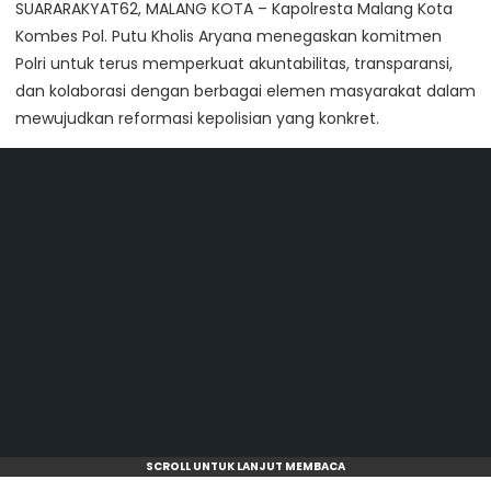
SUARARAKYAT62, MALANG KOTA – Kapolresta Malang Kota
Kombes Pol. Putu Kholis Aryana menegaskan komitmen
Polri untuk terus memperkuat akuntabilitas, transparansi,
dan kolaborasi dengan berbagai elemen masyarakat dalam
mewujudkan reformasi kepolisian yang konkret.
SCROLL UNTUK LANJUT MEMBACA