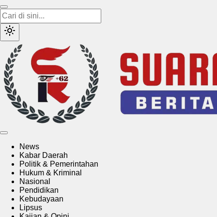
Suararakyat62.com
Sumber Referensi Terpercaya
News
Kabar Daerah
Politik & Pemerintahan
Hukum & Kriminal
Nasional
Pendidikan
Kebudayaan
Lipsus
Kajian & Opini