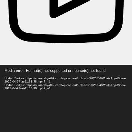
Pemutar
Media error: Format(s) not supported or source(s) not found
Video
Unduh Berkas: https://suararakyat62.com/wp-content/uploads/2025/04/WhatsApp-Video-
2025-04-27-at-11.33.38.mp4?_=1
Unduh Berkas: https://suararakyat62.com/wp-content/uploads/2025/04/WhatsApp-Video-
2025-04-27-at-11.33.38.mp4?_=1