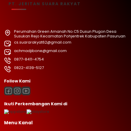
PT. JERITAN SUARA RAKYAT
Perumahan Green Amanah No.C5 Dusun Plugon Desa
Susukan Rejo Kecamatan Pohjentrek Kabupaten Pasuruan
cs.suararakyat62@gmail.com
achmadjibone@gmail.com
0877-8411-4754
0822-4139-5127
Follow Kami
Ikuti Perkembangan Kami di
Menu Kanal