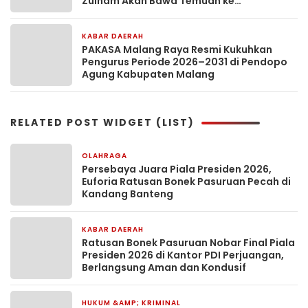
Zulham Akan Bawa Temuan ke
Kementerian PU
KABAR DAERAH
5 hari yang lalu
PAKASA Malang Raya Resmi Kukuhkan
Pengurus Periode 2026–2031 di Pendopo
Agung Kabupaten Malang
RELATED POST WIDGET (LIST)
OLAHRAGA
7 jam yang lalu
Persebaya Juara Piala Presiden 2026,
Euforia Ratusan Bonek Pasuruan Pecah di
Kandang Banteng
KABAR DAERAH
8 jam yang lalu
Ratusan Bonek Pasuruan Nobar Final Piala
Presiden 2026 di Kantor PDI Perjuangan,
Berlangsung Aman dan Kondusif
HUKUM &AMP; KRIMINAL
10 jam yang lalu