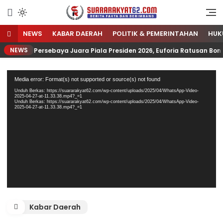
Sumber Referensi Terpercaya
Suararakyat62.com
NEWS
KABAR DAERAH
POLITIK & PEMERINTAHAN
HUK
NEWS
Persebaya Juara Piala Presiden 2026, Euforia Ratusan B
Pemutar
Media error: Format(s) not supported or source(s) not found
Video
Unduh Berkas: https://suararakyat62.com/wp-content/uploads/2025/04/WhatsApp-Video-
2025-04-27-at-11.33.38.mp4?_=1
Unduh Berkas: https://suararakyat62.com/wp-content/uploads/2025/04/WhatsApp-Video-
2025-04-27-at-11.33.38.mp4?_=1
Kabar Daerah