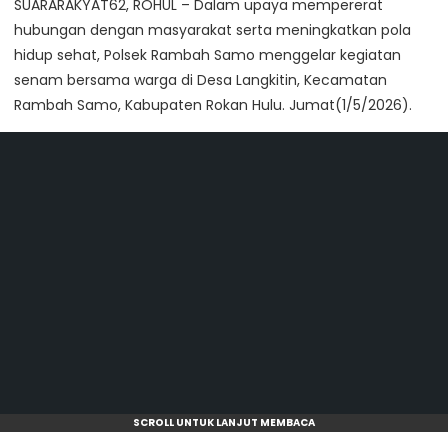
SUARARAKYAT62, ROHUL – Dalam upaya mempererat
hubungan dengan masyarakat serta meningkatkan pola
hidup sehat, Polsek Rambah Samo menggelar kegiatan
senam bersama warga di Desa Langkitin, Kecamatan
Rambah Samo, Kabupaten Rokan Hulu. Jumat(1/5/2026).
SCROLL UNTUK LANJUT MEMBACA