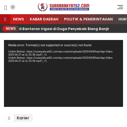
Sumber Referensi Terpercaya
Suararakyat62.com
NEWS
KABAR DAERAH
POLITIK & PEMERINTAHAN
HUK
NEWS
kso di Bantaran Irigasi di Duga Penyebab Biang Banjir
Pemutar
Media error: Format(s) not supported or source(s) not found
Video
Unduh Berkas: https://suararakyat62.com/wp-content/uploads/2025/04/WhatsApp-Video-
2025-04-27-at-11.33.38.mp4?_=1
Unduh Berkas: https://suararakyat62.com/wp-content/uploads/2025/04/WhatsApp-Video-
2025-04-27-at-11.33.38.mp4?_=1
Karier