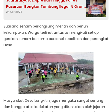
Suararakyat62 Apresiasi Tinggi, Polres
Pasuruan Bongkar Tambang Ilegal, 5 Orang
24 Apr 2026
Ditetapkan Tersangka
Suasana senam berlangsung meriah dan penuh
kekompakan. Warga terlihat antusias mengikuti setiap
gerakan senam bersama personel kepolisian dan perangkat
Desa.
Masyarakat Desa Langkitin juga mengaku sangat senang
dan bangga atas kedekatan yang ditunjukkan oleh jajaran