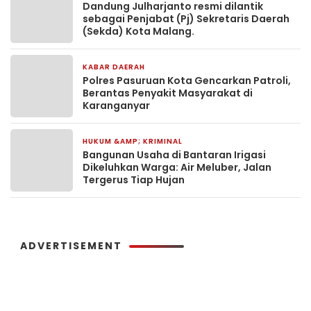
Dandung Julharjanto resmi dilantik
sebagai Penjabat (Pj) Sekretaris Daerah
(Sekda) Kota Malang.
KABAR DAERAH
19 jam yang lalu
Polres Pasuruan Kota Gencarkan Patroli,
Berantas Penyakit Masyarakat di
Karanganyar
HUKUM &AMP; KRIMINAL
23 jam yang lalu
Bangunan Usaha di Bantaran Irigasi
Dikeluhkan Warga: Air Meluber, Jalan
Tergerus Tiap Hujan
ADVERTISEMENT