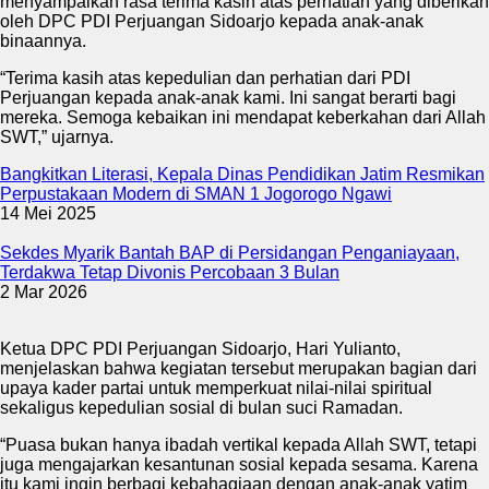
menyampaikan rasa terima kasih atas perhatian yang diberikan
oleh DPC PDI Perjuangan Sidoarjo kepada anak-anak
binaannya.
“Terima kasih atas kepedulian dan perhatian dari PDI
Perjuangan kepada anak-anak kami. Ini sangat berarti bagi
mereka. Semoga kebaikan ini mendapat keberkahan dari Allah
SWT,” ujarnya.
Bangkitkan Literasi, Kepala Dinas Pendidikan Jatim Resmikan
Perpustakaan Modern di SMAN 1 Jogorogo Ngawi
14 Mei 2025
Sekdes Myarik Bantah BAP di Persidangan Penganiayaan,
Terdakwa Tetap Divonis Percobaan 3 Bulan
2 Mar 2026
Ketua DPC PDI Perjuangan Sidoarjo, Hari Yulianto,
menjelaskan bahwa kegiatan tersebut merupakan bagian dari
upaya kader partai untuk memperkuat nilai-nilai spiritual
sekaligus kepedulian sosial di bulan suci Ramadan.
“Puasa bukan hanya ibadah vertikal kepada Allah SWT, tetapi
juga mengajarkan kesantunan sosial kepada sesama. Karena
itu kami ingin berbagi kebahagiaan dengan anak-anak yatim