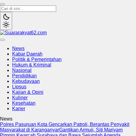
Suararakyat62.com
Sumber Referensi Terpercaya
News
Kabar Daerah
Politik & Pemerintahan
Hukum & Kriminal
Nasional
Pendidikan
Kebudayaan
Lipsus
Kajian & Opini
Kuliner
Kesehatan
Karier
News
Polres Pasuruan Kota Gencarkan Patroli, Berantas Penyakit
Masyarakat di Karanganyar
Gantikan Armuji, Siti Mariyam
Pimpin Kwarcab Surabaya dan Bawa Sejumlah Agenda