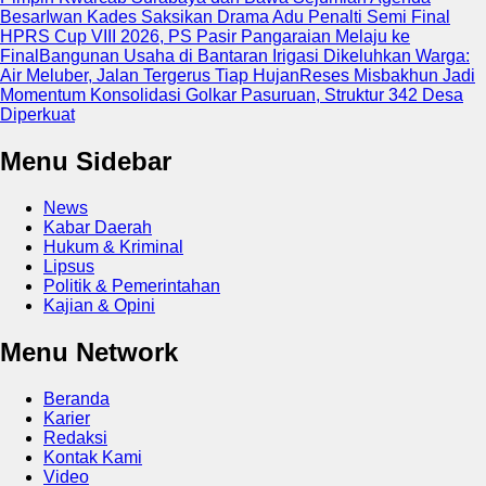
Besar
Iwan Kades Saksikan Drama Adu Penalti Semi Final
HPRS Cup VIII 2026, PS Pasir Pangaraian Melaju ke
Final
Bangunan Usaha di Bantaran Irigasi Dikeluhkan Warga:
Air Meluber, Jalan Tergerus Tiap Hujan
Reses Misbakhun Jadi
Momentum Konsolidasi Golkar Pasuruan, Struktur 342 Desa
Diperkuat
Menu Sidebar
News
Kabar Daerah
Hukum & Kriminal
Lipsus
Politik & Pemerintahan
Kajian & Opini
Menu Network
Beranda
Karier
Redaksi
Kontak Kami
Video