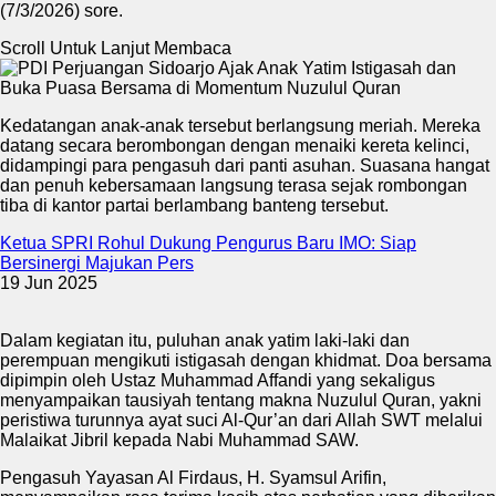
(7/3/2026) sore.
Scroll Untuk Lanjut Membaca
Kedatangan anak-anak tersebut berlangsung meriah. Mereka
datang secara berombongan dengan menaiki kereta kelinci,
didampingi para pengasuh dari panti asuhan. Suasana hangat
dan penuh kebersamaan langsung terasa sejak rombongan
tiba di kantor partai berlambang banteng tersebut.
Ketua SPRI Rohul Dukung Pengurus Baru IMO: Siap
Bersinergi Majukan Pers
19 Jun 2025
Dalam kegiatan itu, puluhan anak yatim laki-laki dan
perempuan mengikuti istigasah dengan khidmat. Doa bersama
dipimpin oleh Ustaz Muhammad Affandi yang sekaligus
menyampaikan tausiyah tentang makna Nuzulul Quran, yakni
peristiwa turunnya ayat suci Al-Qur’an dari Allah SWT melalui
Malaikat Jibril kepada Nabi Muhammad SAW.
Pengasuh Yayasan Al Firdaus, H. Syamsul Arifin,