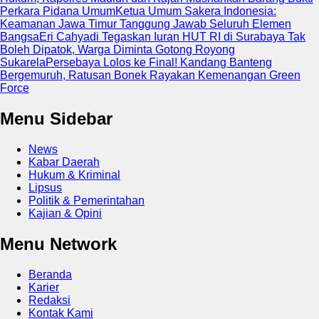
Perkara Pidana Umum
Ketua Umum Sakera Indonesia:
Keamanan Jawa Timur Tanggung Jawab Seluruh Elemen
Bangsa
Eri Cahyadi Tegaskan Iuran HUT RI di Surabaya Tak
Boleh Dipatok, Warga Diminta Gotong Royong
Sukarela
Persebaya Lolos ke Final! Kandang Banteng
Bergemuruh, Ratusan Bonek Rayakan Kemenangan Green
Force
Menu Sidebar
News
Kabar Daerah
Hukum & Kriminal
Lipsus
Politik & Pemerintahan
Kajian & Opini
Menu Network
Beranda
Karier
Redaksi
Kontak Kami