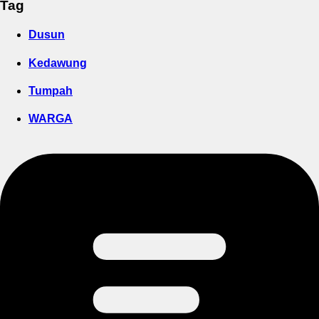
Tag
Dusun
Kedawung
Tumpah
WARGA