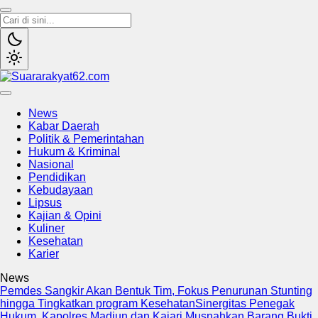
Suararakyat62.com
Sumber Referensi Terpercaya
News
Kabar Daerah
Politik & Pemerintahan
Hukum & Kriminal
Nasional
Pendidikan
Kebudayaan
Lipsus
Kajian & Opini
Kuliner
Kesehatan
Karier
News
Pemdes Sangkir Akan Bentuk Tim, Fokus Penurunan Stunting
hingga Tingkatkan program Kesehatan
Sinergitas Penegak
Hukum, Kapolres Madiun dan Kajari Musnahkan Barang Bukti