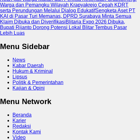
Warga dan Pemangku Wilayah Krapyakrejo Cegah KDRT
serta Perundungan Melalui Dialog Edukatif
Sengketa Aset PT
KAI di Pasar Turi Memanas, DPRD Surabaya Minta Semua
Klaim Dibuka dan Diverifikasi
Blitaria Expo 2026 Dibuka,
Bupati Rijanto Dorong Potensi Lokal Blitar Tembus Pasar
Lebih Luas
Menu Sidebar
News
Kabar Daerah
Hukum & Kriminal
Lipsus
Politik & Pemerintahan
Kajian & Opini
Menu Network
Beranda
Karier
Redaksi
Kontak Kami
Video