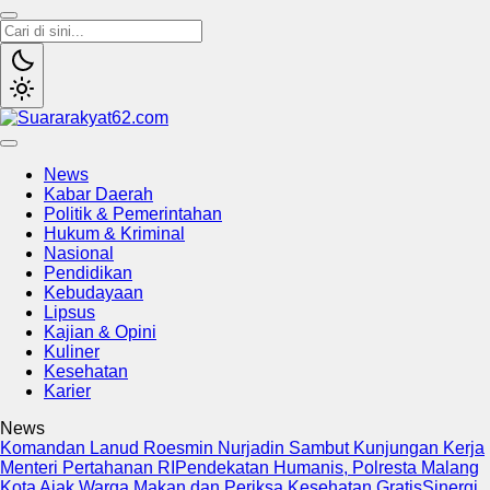
Suararakyat62.com
Sumber Referensi Terpercaya
News
Kabar Daerah
Politik & Pemerintahan
Hukum & Kriminal
Nasional
Pendidikan
Kebudayaan
Lipsus
Kajian & Opini
Kuliner
Kesehatan
Karier
News
Komandan Lanud Roesmin Nurjadin Sambut Kunjungan Kerja
Menteri Pertahanan RI
Pendekatan Humanis, Polresta Malang
Kota Ajak Warga Makan dan Periksa Kesehatan Gratis
Sinergi