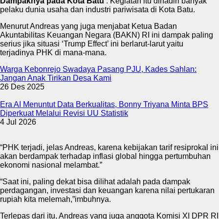
Dampaknya pada Kota Batu’
. Kegiatan itu dihadiri banyak
pelaku dunia usaha dan industri pariwisata di Kota Batu.
Menurut Andreas yang juga menjabat Ketua Badan
Akuntabilitas Keuangan Negara (BAKN) RI ini dampak paling
serius jika situasi ‘Trump Effect’ ini berlarut-larut yaitu
terjadinya PHK di mana-mana.
Warga Kebonrejo Swadaya Pasang PJU, Kades Sahlan:
Jangan Anak Tirikan Desa Kami
26 Des 2025
Era AI Menuntut Data Berkualitas, Bonny Triyana Minta BPS
Diperkuat Melalui Revisi UU Statistik
4 Jul 2026
“PHK terjadi, jelas Andreas, karena kebijakan tarif resiprokal ini
akan berdampak terhadap inflasi global hingga pertumbuhan
ekonomi nasional melambat.”
“Saat ini, paling dekat bisa dilihat adalah pada dampak
perdagangan, investasi dan keuangan karena nilai pertukaran
rupiah kita melemah,”imbuhnya.
Terlepas dari itu, Andreas yang juga anggota Komisi XI DPR RI