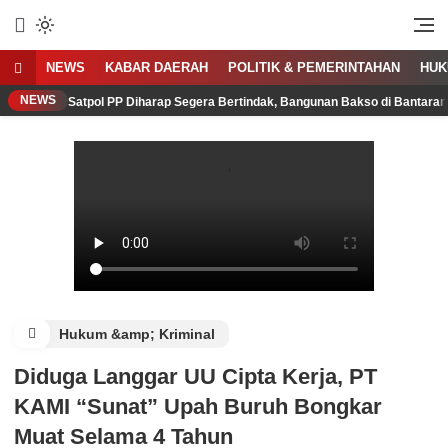
Sumber Referensi Terpercaya
Suararakyat62.com
NEWS
KABAR DAERAH
POLITIK & PEMERINTAHAN
HUK
NEWS
Satpol PP Diharap Segera Bertindak, Bangunan Bakso di Bantaran 
Hukum &amp; Kriminal
Diduga Langgar UU Cipta Kerja, PT
KAMI “Sunat” Upah Buruh Bongkar
Muat Selama 4 Tahun