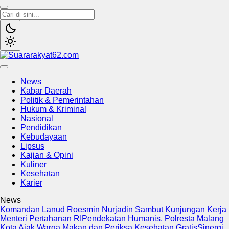
Suararakyat62.com
Sumber Referensi Terpercaya
News
Kabar Daerah
Politik & Pemerintahan
Hukum & Kriminal
Nasional
Pendidikan
Kebudayaan
Lipsus
Kajian & Opini
Kuliner
Kesehatan
Karier
News
Komandan Lanud Roesmin Nurjadin Sambut Kunjungan Kerja
Menteri Pertahanan RI
Pendekatan Humanis, Polresta Malang
Kota Ajak Warga Makan dan Periksa Kesehatan Gratis
Sinergi