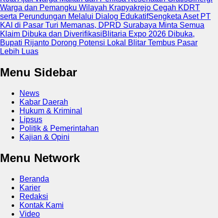
Warga dan Pemangku Wilayah Krapyakrejo Cegah KDRT
serta Perundungan Melalui Dialog Edukatif
Sengketa Aset PT
KAI di Pasar Turi Memanas, DPRD Surabaya Minta Semua
Klaim Dibuka dan Diverifikasi
Blitaria Expo 2026 Dibuka,
Bupati Rijanto Dorong Potensi Lokal Blitar Tembus Pasar
Lebih Luas
Menu Sidebar
News
Kabar Daerah
Hukum & Kriminal
Lipsus
Politik & Pemerintahan
Kajian & Opini
Menu Network
Beranda
Karier
Redaksi
Kontak Kami
Video