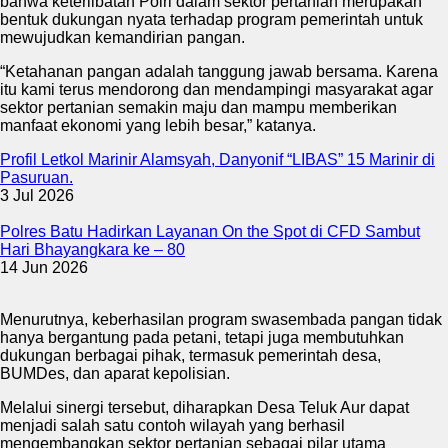
bahwa keterlibatan Polri dalam sektor pertanian merupakan
bentuk dukungan nyata terhadap program pemerintah untuk
mewujudkan kemandirian pangan.
“Ketahanan pangan adalah tanggung jawab bersama. Karena
itu kami terus mendorong dan mendampingi masyarakat agar
sektor pertanian semakin maju dan mampu memberikan
manfaat ekonomi yang lebih besar,” katanya.
Profil Letkol Marinir Alamsyah, Danyonif “LIBAS” 15 Marinir di
Pasuruan.
3 Jul 2026
Polres Batu Hadirkan Layanan On the Spot di CFD Sambut
Hari Bhayangkara ke – 80
14 Jun 2026
Menurutnya, keberhasilan program swasembada pangan tidak
hanya bergantung pada petani, tetapi juga membutuhkan
dukungan berbagai pihak, termasuk pemerintah desa,
BUMDes, dan aparat kepolisian.
Melalui sinergi tersebut, diharapkan Desa Teluk Aur dapat
menjadi salah satu contoh wilayah yang berhasil
mengembangkan sektor pertanian sebagai pilar utama